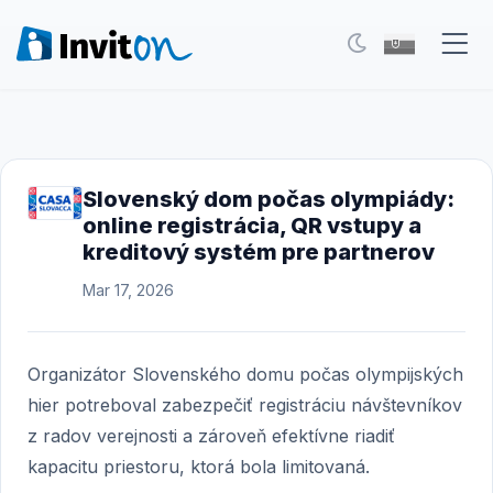
Naše služby
Blog
Slovenský dom počas olympiády:
online registrácia, QR vstupy a
Eventy
kreditový systém pre partnerov
FAQ
Mar 17, 2026
Kontakt
Organizátor Slovenského domu počas olympijských
Prepnúť na tmavý režim
hier potreboval zabezpečiť registráciu návštevníkov
z radov verejnosti a zároveň efektívne riadiť
Prihlásenie
kapacitu priestoru, ktorá bola limitovaná.