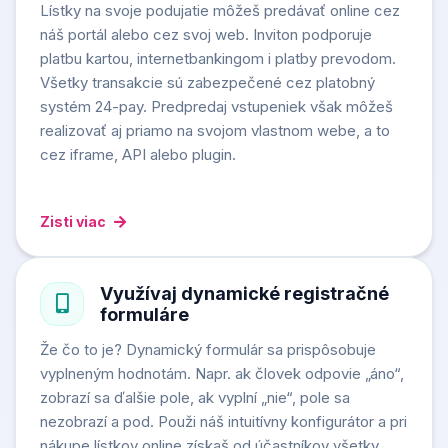
Lístky na svoje podujatie môžeš predávať online cez
náš portál alebo cez svoj web. Inviton podporuje
platbu kartou, internetbankingom i platby prevodom.
Všetky transakcie sú zabezpečené cez platobný
systém 24-pay. Predpredaj vstupeniek však môžeš
realizovať aj priamo na svojom vlastnom webe, a to
cez iframe, API alebo plugin.
Zisti viac
Využívaj dynamické registračné
formuláre
Že čo to je? Dynamický formulár sa prispôsobuje
vyplneným hodnotám. Napr. ak človek odpovie „áno“,
zobrazí sa ďalšie pole, ak vyplní „nie“, pole sa
nezobrazí a pod. Použi náš intuitívny konfigurátor a pri
nákupe lístkov online získaš od účastníkov všetky