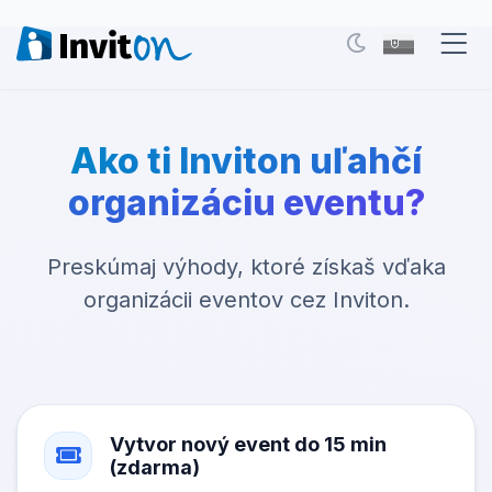
Naše služby
Ako ti Inviton uľahčí
Blog
organizáciu eventu?
Eventy
Preskúmaj výhody, ktoré získaš vďaka
FAQ
organizácii eventov cez Inviton.
Kontakt
Prepnúť na tmavý režim
Vytvor nový event do 15 min
Prihlásenie
(zdarma)