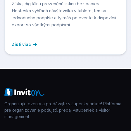
Získaj digitálnu prezenčnú listinu bez papiera.
Hosteska vyhľadá návštevníka v tablete, ten sa
jednoducho podpíše a ty máš po evente k dispozícii
export so všetkými podpismi.
Zisti viac
Organizujte eventy a predávajte vstupenky online! Platforma
pre organizovanie podujatí, predaj vstupeniek a visitor
management