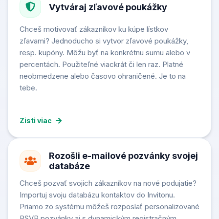
Vytváraj zľavové poukážky
Chceš motivovať zákazníkov ku kúpe lístkov
zľavami? Jednoducho si vytvor zľavové poukážky,
resp. kupóny. Môžu byť na konkrétnu sumu alebo v
percentách. Použiteľné viackrát či len raz. Platné
neobmedzene alebo časovo ohraničené. Je to na
tebe.
Zisti viac
Rozošli e-mailové pozvánky svojej
databáze
Chceš pozvať svojich zákazníkov na nové podujatie?
Importuj svoju databázu kontaktov do Invitonu.
Priamo zo systému môžeš rozposlať personalizované
RSVP pozvánky aj s dynamickým registračným