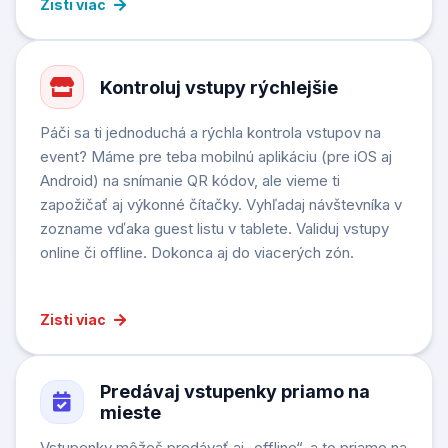
Zisti viac
Kontroluj vstupy rýchlejšie
Páči sa ti jednoduchá a rýchla kontrola vstupov na
event? Máme pre teba mobilnú aplikáciu (pre iOS aj
Android) na snímanie QR kódov, ale vieme ti
zapožičať aj výkonné čítačky. Vyhľadaj návštevníka v
zozname vďaka guest listu v tablete. Validuj vstupy
online či offline. Dokonca aj do viacerých zón.
Zisti viac
Predávaj vstupenky priamo na
mieste
Vstupenky môžeš predávať aj „offline“, a to priamo na