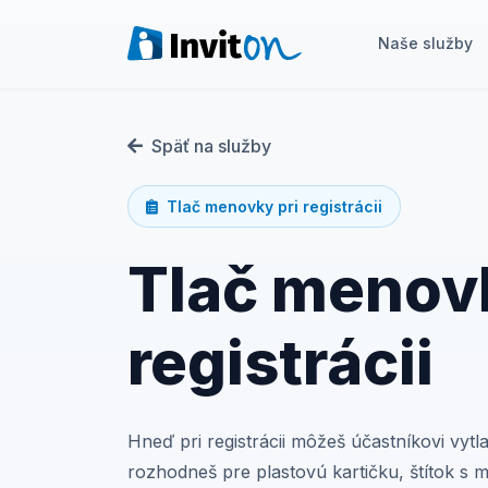
Naše služby
Naše služby
Späť na služby
Blog
Tlač menovky pri registrácii
Eventy
Tlač menovk
FAQ
Kontakt
registrácii
Prepnúť na tmavý režim
Hneď pri registrácii môžeš účastníkovi vytl
Prihlásenie
rozhodneš pre plastovú kartičku, štítok s