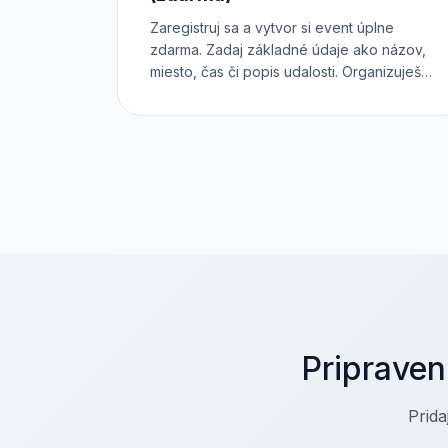
Zaregistruj sa a vytvor si event úplne
zdarma. Zadaj základné údaje ako názov,
miesto, čas či popis udalosti. Organizuješ
konferenciu, workshop, festival alebo
koncert? Zaraď ho do správnej kategórie.
Chceš predávať rôzne druhy vstupeniek?
Každá z nich môže mať dokonca vlastný
registračný formulár. Otestuj si Inviton v
praxi.
Pripraven
Prida