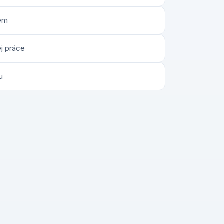
jem
j práce
u