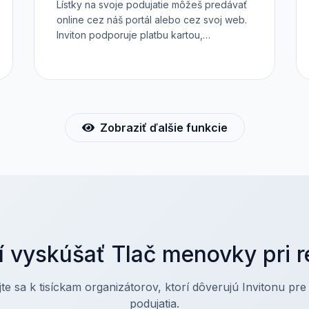
Lístky na svoje podujatie môžeš predávať
online cez náš portál alebo cez svoj web.
Inviton podporuje platbu kartou,
internetbankingom i platby prevodom.
Všetky transakcie sú zabezpečené cez
platobný systém 24-pay. Predpredaj
vstupeniek však môžeš realizovať aj
priamo na svojom vlastnom webe, a to cez
iframe, API alebo plugin.
Zobraziť ďalšie funkcie
í vyskúšať Tlač menovky pri re
jte sa k tisíckam organizátorov, ktorí dôverujú Invitonu pre
podujatia.