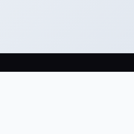
KONTAKT
info@inviton.sk
mienky
+421 902 536 314