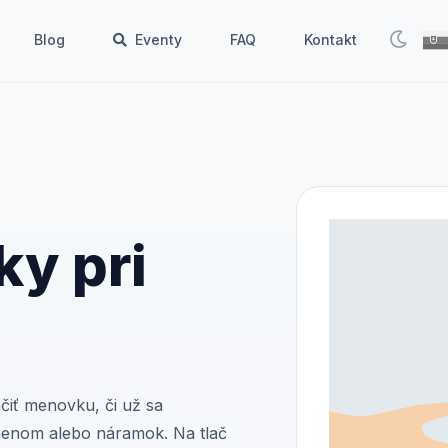
Blog
Eventy
FAQ
Kontakt
y pri
ačiť menovku, či už sa
 menom alebo náramok. Na tlač