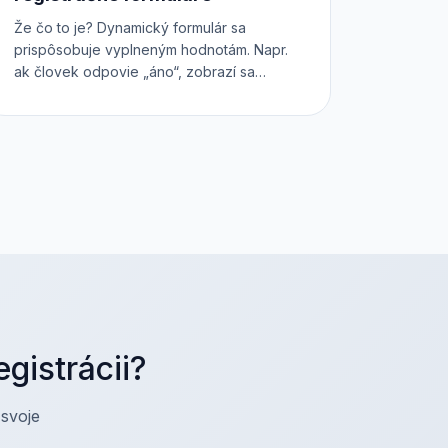
Že čo to je? Dynamický formulár sa
prispôsobuje vyplneným hodnotám. Napr.
ak človek odpovie „áno“, zobrazí sa
ďalšie pole, ak vyplní „nie“, pole sa
nezobrazí a pod. Použi náš intuitívny
konfigurátor a pri nákupe lístkov online
získaš od účastníkov všetky potrebné
informácie.
gistrácii?
 svoje