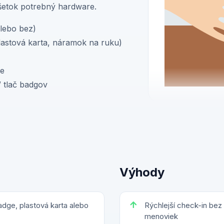
 všetok potrebný hardware.
alebo bez)
plastová karta, náramok na ruku)
ie
/ tlač badgov
Výhody
adge, plastová karta alebo
Rýchlejší check-in bez
menoviek