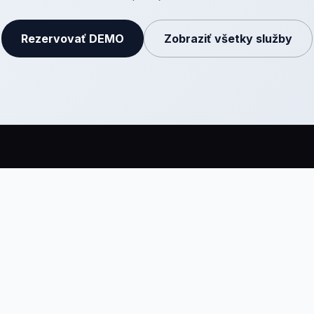
Rezervovať DEMO
Zobraziť všetky služby
UKT
SPOLOČNOSŤ
PRÁVNE INFO
enky
Kontakt
Privacy Policy
in na mieste
Blog
Všeobecné pod
aplikácia
Eventy
enoviek
FAQ