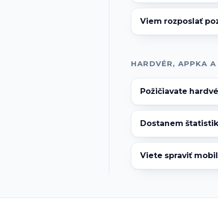
Viem rozposlať po
HARDVÉR, APPKA A
Požičiavate hardvér
Dostanem štatistik
Viete spraviť mobi