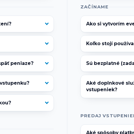
ZAČÍNAME
tení?
Ako si vytvorím e
Koľko stojí používa
späť peniaze?
Sú bezplatné (zad
l vstupenku?
Aké doplnkové slu
vstupeniek?
kou?
PREDAJ VSTUPENIE
Aké spôsoby platby