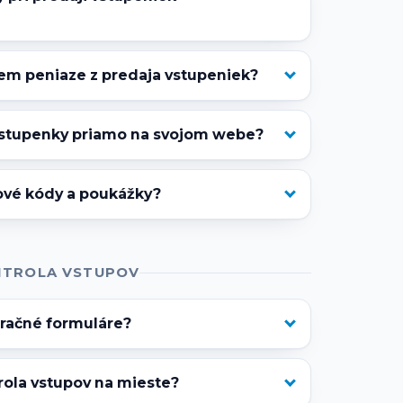
em peniaze z predaja vstupeniek?
stupenky priamo na svojom webe?
vové kódy a poukážky?
NTROLA VSTUPOV
tračné formuláre?
rola vstupov na mieste?