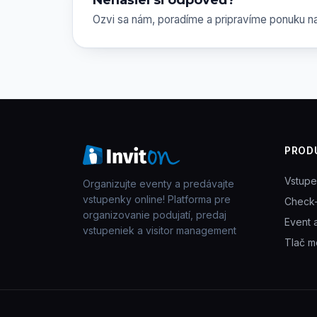
Ozvi sa nám, poradíme a pripravíme ponuku na
PROD
Vstup
Organizujte eventy a predávajte
vstupenky online! Platforma pre
Check-
organizovanie podujatí, predaj
Event 
vstupeniek a visitor management
Tlač m