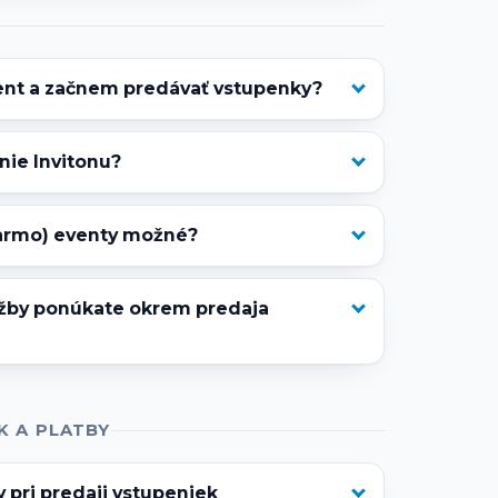
vent a začnem predávať vstupenky?
nie Invitonu?
armo) eventy možné?
žby ponúkate okrem predaja
K A PLATBY
 pri predaji vstupeniek