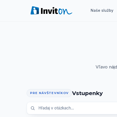
Naše služby
Naše služby
Blog
Eventy
FAQ
Vľavo náj
Kontakt
Vstupenky
Prepnúť na tmavý režim
PRE NÁVŠTEVNÍKOV
Prihlásenie