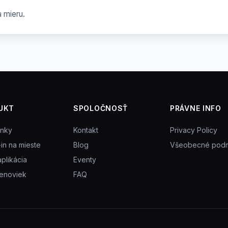
 mieru.
UKT
SPOLOČNOSŤ
PRÁVNE INFO
enky
Kontakt
Privacy Policy
in na mieste
Blog
Všeobecné pod
aplikácia
Eventy
enoviek
FAQ