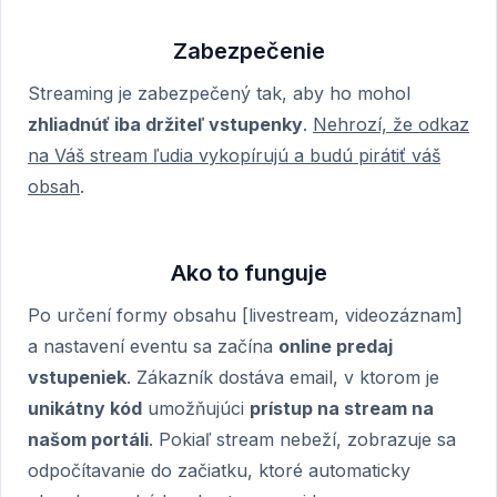
Zabezpečenie
Streaming je zabezpečený tak, aby ho mohol
zhliadnúť iba držiteľ vstupenky
.
Nehrozí, že odkaz
na Váš stream ľudia vykopírujú a budú pirátiť váš
obsah
.
Ako to funguje
Po určení formy obsahu [livestream, videozáznam]
a nastavení eventu sa začína
online predaj
vstupeniek
. Zákazník dostáva email, v ktorom je
unikátny kód
umožňujúci
prístup na stream na
našom portáli
. Pokiaľ stream nebeží, zobrazuje sa
odpočítavanie do začiatku, ktoré automaticky