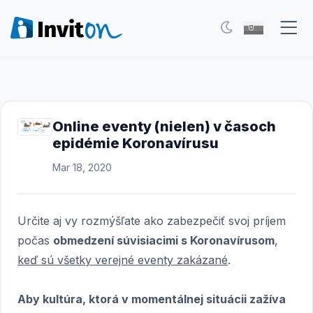
Naše služby
Blog
Online eventy (nielen) v časoch
epidémie Koronavírusu
Eventy
Mar 18, 2020
FAQ
Kontakt
Určite aj vy rozmýšľate ako zabezpečiť svoj príjem
počas
obmedzení súvisiacimi s Koronavírusom
,
Prepnúť na tmavý režim
keď sú všetky verejné eventy zakázané
.
Prihlásenie
Aby kultúra, ktorá v momentálnej situácii zažíva