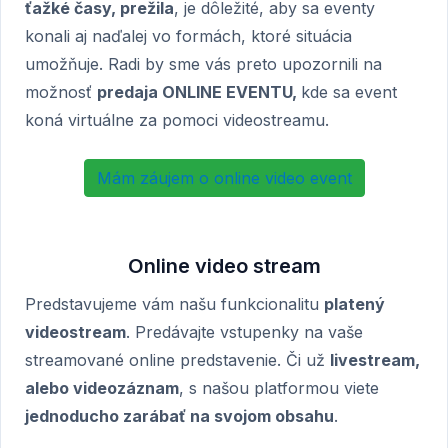
ťažké časy, prežila
, je dôležité, aby sa eventy
konali aj naďalej vo formách, ktoré situácia
umožňuje. Radi by sme vás preto upozornili na
možnosť
predaja ONLINE EVENTU,
kde sa event
koná virtuálne za pomoci videostreamu.
Mám záujem o online video event
Online video stream
Predstavujeme vám našu funkcionalitu
platený
videostream
. Predávajte vstupenky na vaše
streamované online predstavenie. Či už
livestream,
alebo videozáznam
, s našou platformou viete
jednoducho zarábať na svojom obsahu
.