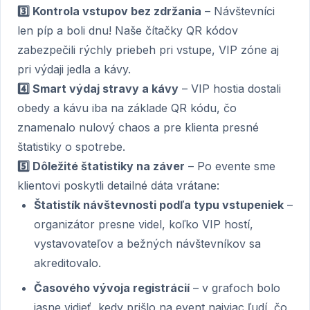
3️⃣ Kontrola vstupov bez zdržania
– Návštevníci
len píp a boli dnu! Naše čítačky QR kódov
zabezpečili rýchly priebeh pri vstupe, VIP zóne aj
pri výdaji jedla a kávy.
4️⃣ Smart výdaj stravy a kávy
– VIP hostia dostali
obedy a kávu iba na základe QR kódu, čo
znamenalo nulový chaos a pre klienta presné
štatistiky o spotrebe.
5️⃣ Dôležité štatistiky na záver
– Po evente sme
klientovi poskytli detailné dáta vrátane:
Štatistík návštevnosti podľa typu vstupeniek
–
organizátor presne videl, koľko VIP hostí,
vystavovateľov a bežných návštevníkov sa
akreditovalo.
Časového vývoja registrácií
– v grafoch bolo
jasne vidieť, kedy prišlo na event najviac ľudí, čo