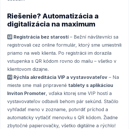
Riešenie? Automatizácia a
digitalizácia na maximum
1️⃣ Registrácia bez starostí
– Bežní návštevníci sa
registrovali cez online formulár, ktorý sme umiestnili
priamo na web klienta. Po registrácii im dorazila
vstupenka s QR kódom rovno do mailu – všetko v
klientovom dizajne.
2️⃣ Rýchla akreditácia VIP a vystavovateľov
– Na
mieste sme mali pripravené
tablety s aplikáciou
Inviton Promoter
, vďaka ktorej sme VIP hostí a
vystavovateľov odbavili behom pár sekúnd. Stačilo
vyhľadať meno v zozname, potvrdiť príchod a
automaticky vytlačiť menovku s QR kódom. Žiadne
zbytočné papierovačky, všetko digitálne a rýchlo!