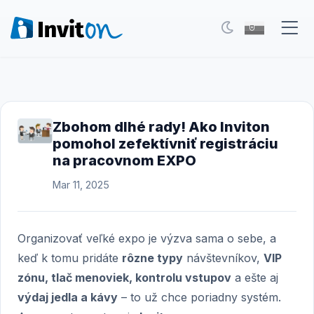
Naše služby
Blog
Zbohom dlhé rady! Ako Inviton
pomohol zefektívniť registráciu
Eventy
na pracovnom EXPO
FAQ
Mar 11, 2025
Kontakt
Organizovať veľké expo je výzva sama o sebe, a
Prepnúť na tmavý režim
keď k tomu pridáte
rôzne typy
návštevníkov,
VIP
zónu, tlač menoviek, kontrolu vstupov
a ešte aj
Prihlásenie
výdaj jedla a kávy
– to už chce poriadny systém.