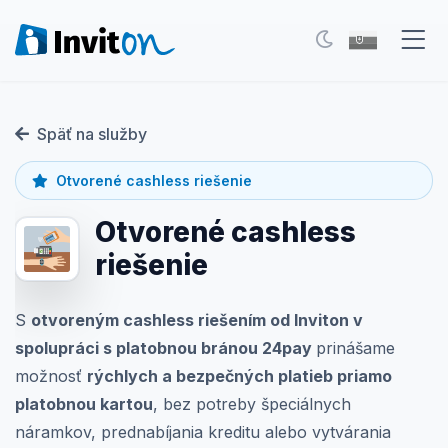
Naše služby
Späť na služby
Blog
Otvorené cashless riešenie
Eventy
Otvorené cashless
FAQ
riešenie
Kontakt
S
otvoreným cashless riešením od Inviton v
spolupráci s platobnou bránou 24pay
prinášame
Prepnúť na tmavý režim
možnosť
rýchlych a bezpečných platieb priamo
platobnou kartou
, bez potreby špeciálnych
Prihlásenie
náramkov, prednabíjania kreditu alebo vytvárania