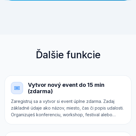
Ďalšie funkcie
Vytvor nový event do 15 min
(zdarma)
Zaregistruj sa a vytvor si event úplne zdarma. Zadaj
základné údaje ako názov, miesto, čas či popis udalosti.
Organizuješ konferenciu, workshop, festival alebo
koncert? Zaraď ho do správnej kategórie. Chceš
predávať rôzne druhy vstupeniek? Každá z nich môže
mať dokonca vlastný registračný formulár. Otestuj si