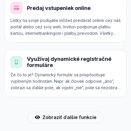
Inviton v praxi.
Predaj vstupeniek online
Lístky na svoje podujatie môžeš predávať online cez náš
portál alebo cez svoj web. Inviton podporuje platbu
kartou, internetbankingom i platby prevodom. Všetky
transakcie sú zabezpečené cez platobný systém 24-
pay. Predpredaj vstupeniek však môžeš realizovať aj
priamo na svojom vlastnom webe, a to cez iframe, API
Využívaj dynamické registračné
alebo plugin.
formuláre
Že čo to je? Dynamický formulár sa prispôsobuje
vyplneným hodnotám. Napr. ak človek odpovie „áno“,
zobrazí sa ďalšie pole, ak vyplní „nie“, pole sa nezobrazí
a pod. Použi náš intuitívny konfigurátor a pri nákupe
lístkov online získaš od účastníkov všetky potrebné
informácie.
Zobraziť ďalšie funkcie