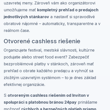
uzavretej meny. Zároveň vám ako organizátorovi
umožňujeme mať
kompletný prehľad o predajoch
jednotlivých stánkarov
a nastaviť si spravodlivé
obratové nájomné – automaticky, transparentne a v
reálnom čase.
Otvorené cashless riešenie
Organizujete festival, mestské slávnosti, kultúrne
podujatie alebo street food event? Zabezpečiť
bezproblémové platby v stánkoch, zároveň mať
prehľad o obrate každého predajcu a vyhnúť sa
zložitým uzavretým systémom – to je dnes základ
efektívnej organizácie.
S
otvoreným cashless riešením od Inviton v
spolupráci s platobnou bránou 24pay
prinášame
možnosť
rýchlych a bezpečných platieb priamo