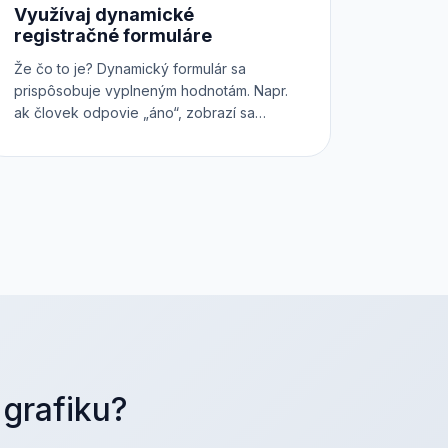
Využívaj dynamické
registračné formuláre
Že čo to je? Dynamický formulár sa
prispôsobuje vyplneným hodnotám. Napr.
ak človek odpovie „áno“, zobrazí sa
ďalšie pole, ak vyplní „nie“, pole sa
nezobrazí a pod. Použi náš intuitívny
konfigurátor a pri nákupe lístkov online
získaš od účastníkov všetky potrebné
informácie.
 grafiku?