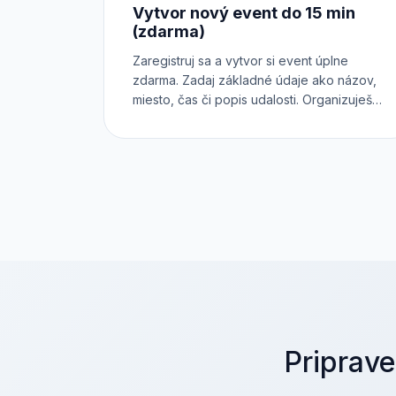
Vytvor nový event do 15 min
(zdarma)
Zaregistruj sa a vytvor si event úplne
zdarma. Zadaj základné údaje ako názov,
miesto, čas či popis udalosti. Organizuješ
konferenciu, workshop, festival alebo
koncert? Zaraď ho do správnej kategórie.
Chceš predávať rôzne druhy vstupeniek?
Každá z nich môže mať dokonca vlastný
registračný formulár. Otestuj si Inviton v
praxi.
Priprave