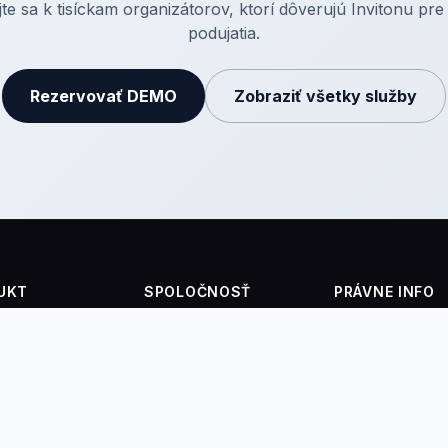
jte sa k tisíckam organizátorov, ktorí dôverujú Invitonu pre
podujatia.
Rezervovať DEMO
Zobraziť všetky služby
UKT
SPOLOČNOSŤ
PRÁVNE INFO
enky
Kontakt
Privacy Policy
in na mieste
Blog
Všeobecné pod
aplikácia
Eventy
enoviek
FAQ