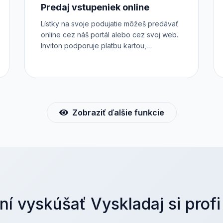
Predaj vstupeniek online
Lístky na svoje podujatie môžeš predávať
online cez náš portál alebo cez svoj web.
Inviton podporuje platbu kartou,
internetbankingom i platby prevodom.
Všetky transakcie sú zabezpečené cez
platobný systém 24-pay. Predpredaj
vstupeniek však môžeš realizovať aj
priamo na svojom vlastnom webe, a to cez
iframe, API alebo plugin.
Zobraziť ďalšie funkcie
ní vyskúšať Vyskladaj si profi