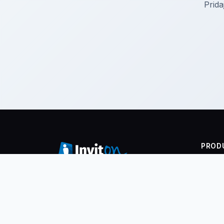
Prida
PROD
Vstup
Organizujte eventy a predávajte
vstupenky online! Platforma pre
Check-
organizovanie podujatí, predaj
Event 
vstupeniek a visitor management
Tlač m