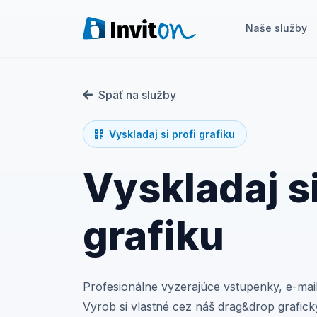
Naše služby
Naše služby
Späť na služby
Blog
Vyskladaj si profi grafiku
Eventy
Vyskladaj si
FAQ
Kontakt
grafiku
Prepnúť na tmavý režim
Profesionálne vyzerajúce vstupenky, e-ma
Prihlásenie
Vyrob si vlastné cez náš drag&drop grafický