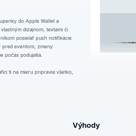
tupenky do Apple Wallet a
ť vlastným dizajnom, textami či
íkom posielať push notifikácie
ky pred eventom, zmeny
e počas podujatia.
ici ti na mieru pripravia všetko,
Výhody