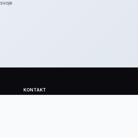
 svoje
KONTAKT
info@inviton.sk
mienky
+421 902 536 314